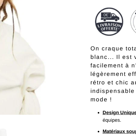
On craque tot
blanc... Il est
facilement à n
légèrement eff
rétro et chic 
indispensable 
mode !
Design Uniqu
équipes.
Matériaux sou