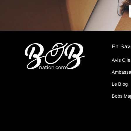
pas..
En Savo
Avis Clie
Ambassa
Le Blog
Bobs Ma