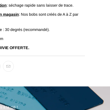
tion
: séchage rapide sans laisser de trace.
en magasin
: Nos bobs sont créés de A à Z par
 : 30 degrés (recommandé).
cm
IVIE OFFERTE.
 à la clé !