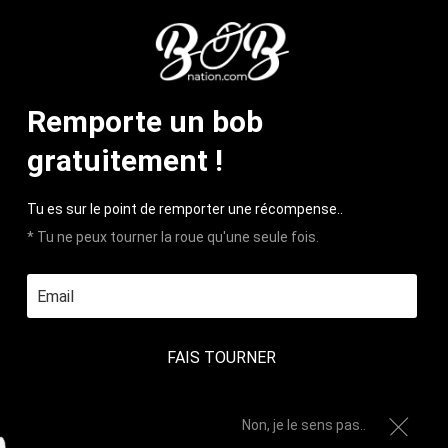
LIVRAISON SUIVIE 100% OFFERTE
Menu
0
Remporte un bob
ACCUEIL
/
BOB MILITAIRE
gratuitement !
Bob Militaire
Tu es sur le point de remporter une récompense..
* Tu ne peux tourner la roue qu'une seule fois.
VOIR DESCRIPTION DE LA
COLLECTION
FAIS TOURNER
Non, je le sens pas..