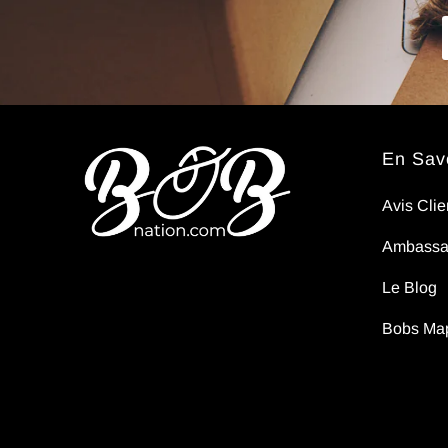
pas..
En Savo
Avis Clie
Ambassa
Le Blog
Bobs Ma