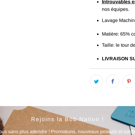
Introuvables 
nos équipes.
Lavage Machine
Matière: 65% c
Taille: le tour 
LIVRAISON SU
Rejoins la Bob Nation !
us sans plus attendre ! Promotions, nouveaux produits et soldes