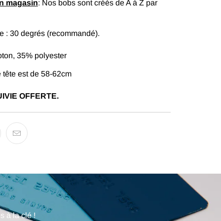
en magasin
: Nos bobs sont créés de A à Z par
 : 30 degrés (recommandé).
oton, 35% polyester
de tête est de 58-62cm
IVIE OFFERTE.
 à la clé !