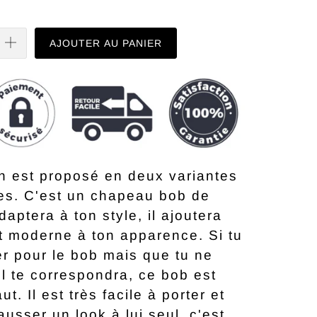
AJOUTER AU PANIER
n est proposé en deux variantes
es. C'est un chapeau bob de
daptera à ton style, il ajoutera
t moderne à ton apparence. Si tu
er pour le bob mais que tu ne
l te correspondra, ce bob est
aut. Il est très facile à porter et
usser un look à lui seul, c'est