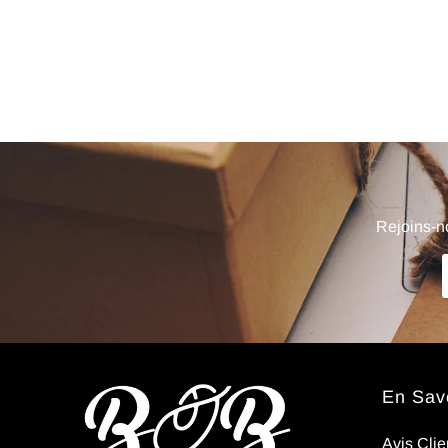
Non,
je le
sens
pas..
Rejoins-no
En Savo
Avis Clie