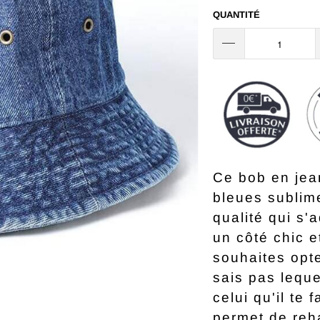
QUANTITÉ
Ce bob en jea
bleues sublim
qualité qui s'a
un côté chic e
souhaites opt
sais pas leque
celui qu'il te f
permet de reha