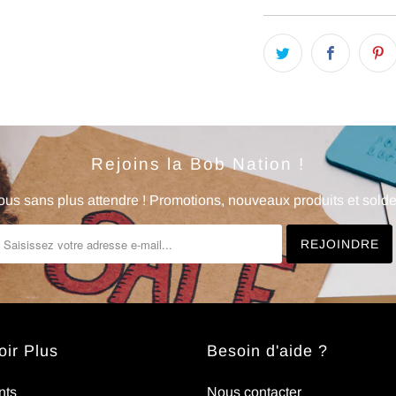
Rejoins la Bob Nation !
us sans plus attendre ! Promotions, nouveaux produits et soldes
ir Plus
Besoin d'aide ?
nts
Nous contacter