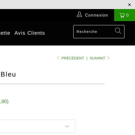
Connexion
0
ette
Avis Clients
PRÉCÉDENT
|
SUIVANT
 Bleu
,90
)