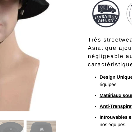
Très streetwea
Asiatique ajou
négligeable au
caractéristiqu
Design Uniqu
équipes.
Matériaux sou
Anti-Transpira
Introuvables 
nos équipes.