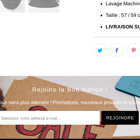
Lavage Machine
Taille : 57 / 59 
LIVRAISON SU
Rejoins la Bob Nation !
us sans plus attendre ! Promotions, nouveaux produits et soldes