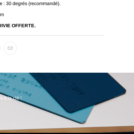
 : 30 degrés (recommandé).
cm
IVIE OFFERTE.
 à la clé !