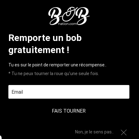
LIVRAISON SUIVIE 100% OFFERTE
Menu
0
Remporte un bob
PRÉCÉDENT
|
SUIVANT
gratuitement !
ACCUEIL
/
BOB ENFANT
/
BOB ENFANT ANIMAL À CROQUER
Tu es sur le point de remporter une récompense..
* Tu ne peux tourner la roue qu'une seule fois.
FAIS TOURNER
Non, je le sens pas..