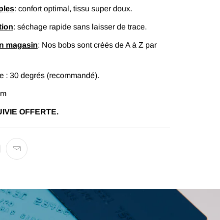
ples
: confort optimal, tissu super doux.
tion
: séchage rapide sans laisser de trace.
en magasin
: Nos bobs sont créés de A à Z par
 : 30 degrés (recommandé).
cm
IVIE OFFERTE.