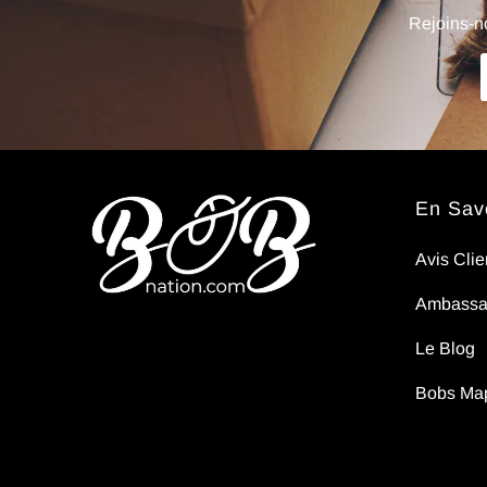
sens
Rejoins-no
pas..
En Savo
Avis Clie
Ambassa
Le Blog
Bobs Ma