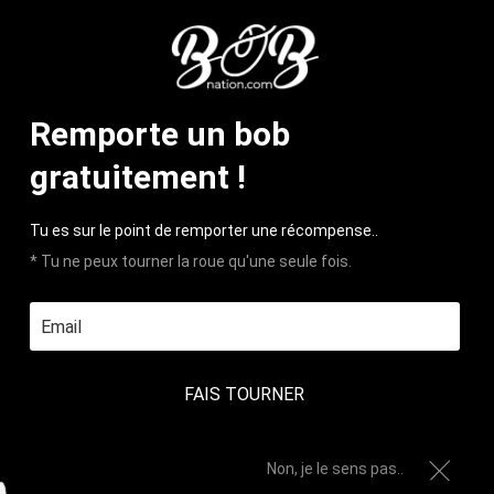
LIVRAISON SUIVIE 100% OFFERTE
Menu
0
Remporte un bob
PRÉCÉDENT
|
SUIVANT
gratuitement !
ACCUEIL
/
BOB REVERSIBLE
/
BOB REVERSIBLE ALIEN VERT
Tu es sur le point de remporter une récompense..
* Tu ne peux tourner la roue qu'une seule fois.
FAIS TOURNER
Non, je le sens pas..