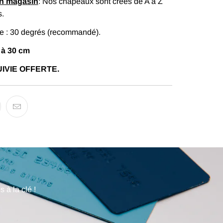
en magasin
: Nos chapeaux sont créés de A à Z
s.
 : 30 degrés (recommandé).
 à 30 cm
IVIE OFFERTE.
 à la clé !