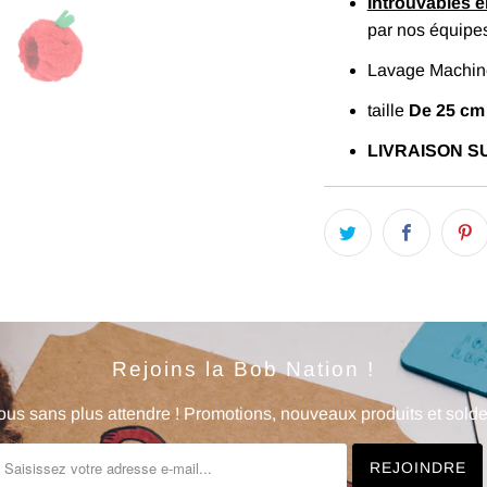
Introuvables 
par nos équipe
Lavage Machine
taille
De 25 cm
LIVRAISON SU
Rejoins la Bob Nation !
us sans plus attendre ! Promotions, nouveaux produits et soldes