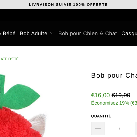
LIVRAISON SUIVIE 100% OFFERTE
b Bébé
Bob Adulte
Bob pour Chien & Chat
Casqu
ATE D'ÉTÉ
Bob pour Cha
€16,00
€19,90
Économisez 19% (
€3
QUANTITÉ