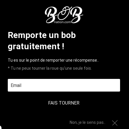
LIVRAISON SUIVIE 100% OFFERTE
Menu
0
Remporte un bob
PRÉCÉDENT
|
SUIVANT
gratuitement !
ACCUEIL
/
CASQUETTE
/
CASQUETTE MILITAIRE US NAVY
TACTICAL STRETCH FIT VERT OLIVE
Tu es sur le point de remporter une récompense..
* Tu ne peux tourner la roue qu'une seule fois.
FAIS TOURNER
Non, je le sens pas..