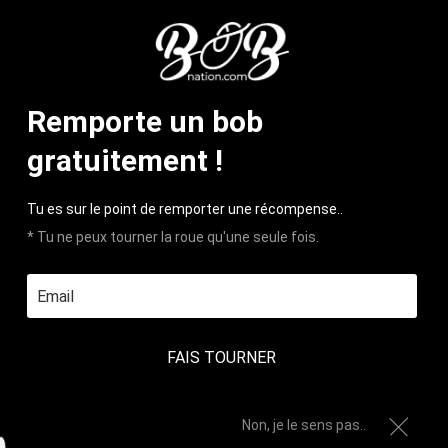
LIVRAISON SUIVIE 100% OFFERTE
Menu
0
Remporte un bob
ACCUEIL
/
PRODUITS
/
BOB AVEC FICELLE PÊCHEUR LARGE
gratuitement !
BORD
Tu es sur le point de remporter une récompense..
* Tu ne peux tourner la roue qu'une seule fois.
FAIS TOURNER
Non, je le sens pas..