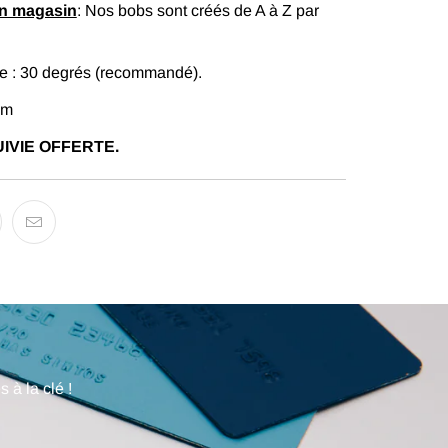
en magasin
: Nos bobs sont créés de A à Z par
 : 30 degrés (recommandé).
cm
IVIE OFFERTE.
 à la clé !