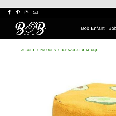
Bob Enfant
Bo
ACCUEIL
/
PRODUITS
/
BOB AVOCAT DU MEXIQUE