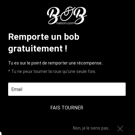
LIVRAISON SUIVIE 100% OFFERTE
Menu
0
Remporte un bob
ACCUEIL
/
PRODUITS
/
BOB STREETWEAR CHAT "F***"
gratuitement !
Tu es sur le point de remporter une récompense..
* Tu ne peux tourner la roue qu'une seule fois.
FAIS TOURNER
Non, je le sens pas..