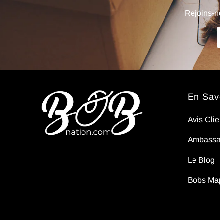
sens
Rejoins-no
pas..
En Savo
Avis Clie
Ambassa
Le Blog
Bobs Ma