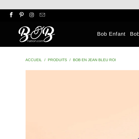
Bob Enfant
Bo
ACCUEIL
/
PRODUITS
/
BOB EN JEAN BLEU ROI