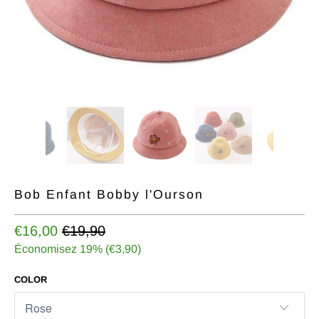
récompense..
*
Tu
ne
peux
tourner
la
roue
qu'une
seule
fois.
Bob Enfant Bobby l'Ourson
FAIS
€16,00
€19,90
TOURNER
Économisez 19% (
€3,90
)
COLOR
Non,
je le