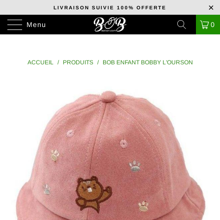
LIVRAISON SUIVIE 100% OFFERTE
Menu
0
Remporte
ACCUEIL
/
PRODUITS
/
BOB ENFANT BOBBY L'OURSON
un
bob
gratuitement
!
Tu
es
sur
le
point
de
remporter
une