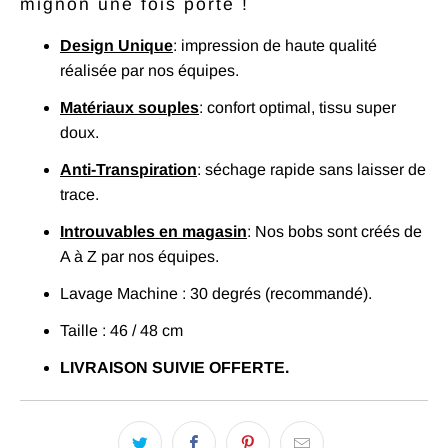
P
r
o
c
h
a
i
n
e
o
i
mignon une fois porté !
d
r
n
Design Unique
: impression de haute qualité
réalisée par nos équipes.
Matériaux souples
: confort optimal, tissu super
doux.
Anti-Transpiration
: séchage rapide sans laisser de
trace.
Introuvables en magasin
: Nos bobs sont créés de
A à Z par nos équipes.
Lavage Machine : 30 degrés (recommandé).
Taille : 46 / 48 cm
LIVRAISON SUIVIE OFFERTE.