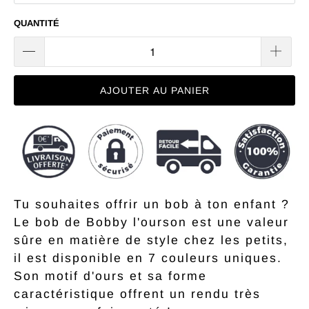
sens
QUANTITÉ
pas..
AJOUTER AU PANIER
Tu souhaites offrir un bob à ton enfant ?
Le bob de Bobby l'ourson est une valeur
sûre en matière de style chez les petits,
n
il est disponible en 7 couleurs uniques.
Presque
t
t
Son motif d'ours et sa forme
1
5
%
d
r
é
d
u
c
ti
b
e
u
U
n
B
o
O
f
f
e
r
Pas
de
chance
aujourd'hui
d
o
!
1
0
e
é
d
u
c
t
i
o
caractéristique offrent un rendu très
n
e
o
e
d
%
f
s
3
0
%
e
é
d
u
c
t
i
o
2
5
%
e
é
d
u
c
t
!