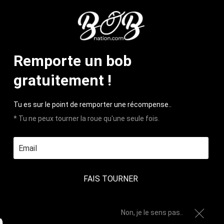
LIVRAISON SUIVIE 100% OFFERTE
Menu
0
Remporte un bob
ACCUEIL
/
PRODUITS
/
BOB HALLOWEEN FOU DU ROI
gratuitement !
Tu es sur le point de remporter une récompense..
* Tu ne peux tourner la roue qu'une seule fois.
FAIS TOURNER
Non, je le sens pas..