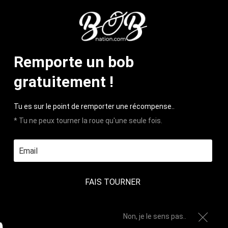
LIVRAISON SUIVIE 100% OFFERTE
Menu
0
Remporte un bob
ACCUEIL
/
PRODUITS
/
BOB EN JEAN STREETWEAR
gratuitement !
Tu es sur le point de remporter une récompense..
* Tu ne peux tourner la roue qu'une seule fois.
FAIS TOURNER
Non, je le sens pas..