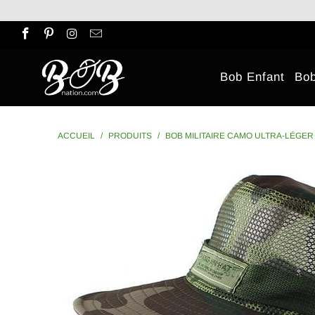
Bob Enfant
Bo
ACCUEIL
/
PRODUITS
/
BOB MILITAIRE CAMO ULTRA-LÉGER