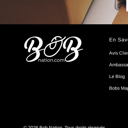
pas..
En Savo
Avis Clie
Ambassa
Le Blog
Bobs Ma
© 2026
Bob Nation
. Tous droits réservés.