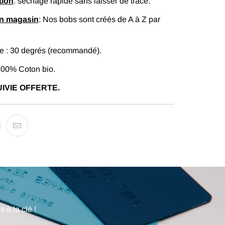
tion
: séchage rapide sans laisser de trace.
en magasin
: Nos bobs sont créés de A à Z par
 : 30 degrés (recommandé).
100% Coton bio.
IVIE OFFERTE.
 à la clé !