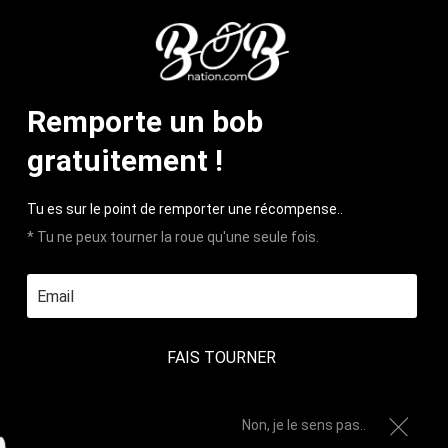
LIVRAISON SUIVIE 100% OFFERTE
Menu
0
Remporte un bob
ACCUEIL
/
PRODUITS
/
BOB REVERSIBLE ROSE ROUGE
gratuitement !
Tu es sur le point de remporter une récompense..
* Tu ne peux tourner la roue qu'une seule fois.
FAIS TOURNER
Non, je le sens pas..