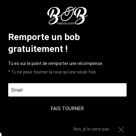
LIVRAISON SUIVIE 100% OFFERTE
Menu
0
Remporte un bob
ACCUEIL
/
PRODUITS
/
BOB RIVERDALE SOUTHSIDE SERPENT
gratuitement !
Tu es sur le point de remporter une récompense..
* Tu ne peux tourner la roue qu'une seule fois.
FAIS TOURNER
Non, je le sens pas..