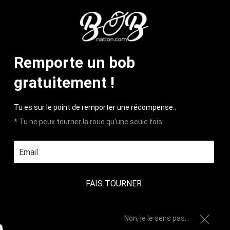
LIVRAISON SUIVIE 100% OFFERTE
Menu
0
Remporte un bob
ACCUEIL
/
PRODUITS
/
BOB PÊCHE SPORTIVE
gratuitement !
Tu es sur le point de remporter une récompense..
* Tu ne peux tourner la roue qu'une seule fois.
FAIS TOURNER
Non, je le sens pas..