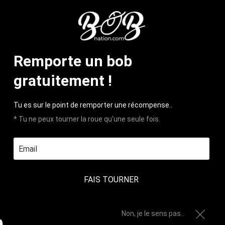
LIVRAISON SUIVIE 100% OFFERTE
Menu
0
Remporte un bob
ACCUEIL
/
PRODUITS
/
BOB UNI VERT MENTHE
gratuitement !
Tu es sur le point de remporter une récompense..
* Tu ne peux tourner la roue qu'une seule fois.
FAIS TOURNER
Non, je le sens pas..