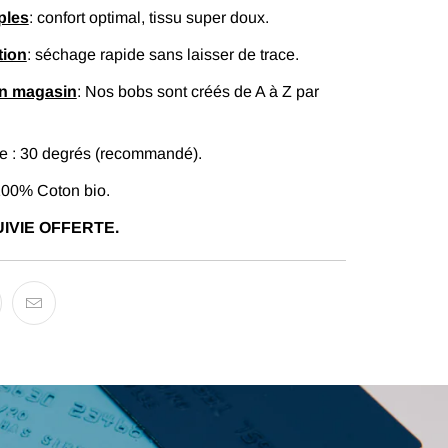
ples
: confort optimal, tissu super doux.
tion
: séchage rapide sans laisser de trace.
en magasin
: Nos bobs sont créés de A à Z par
 : 30 degrés (recommandé).
100% Coton bio.
IVIE OFFERTE.