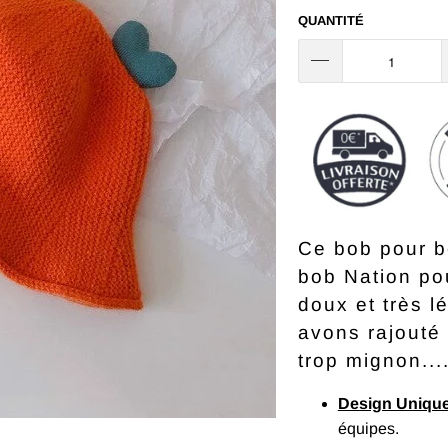
QUANTITÉ
Ce bob pour bé
bob Nation pou
doux et très l
avons rajouté 
trop mignon...
Design Uniqu
équipes.