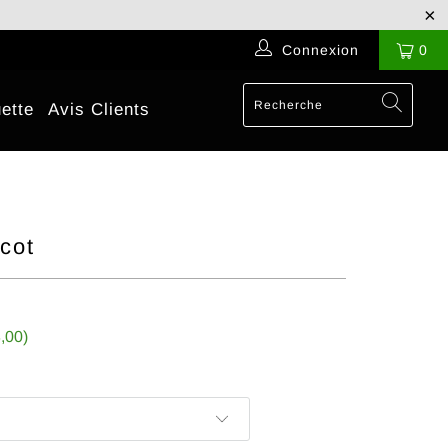
Connexion
0
ette
Avis Clients
cot
,00
)