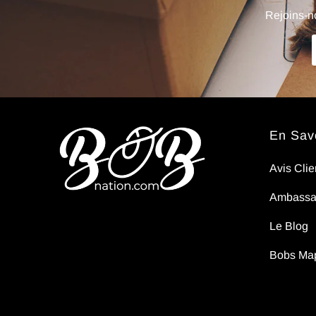
sens
Rejoins-no
pas..
En Savo
Avis Clie
Ambassa
Le Blog
Bobs Ma