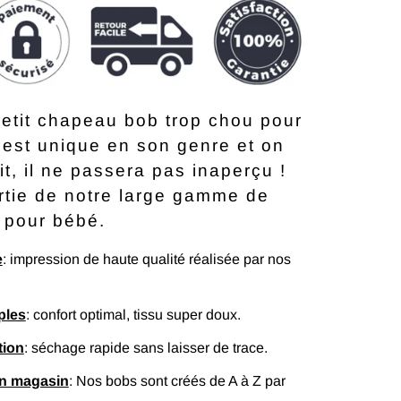
etit chapeau bob trop chou pour
l est unique en son genre et on
it, il ne passera pas inaperçu !
artie de notre large gamme de
 pour bébé.
e
: impression de haute qualité réalisée par nos
ples
: confort optimal, tissu super doux.
tion
: séchage rapide sans laisser de trace.
en magasin
: Nos bobs sont créés de A à Z par