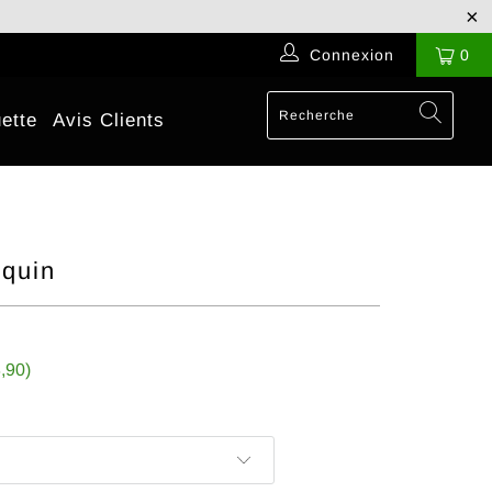
Connexion
0
ette
Avis Clients
quin
,90
)