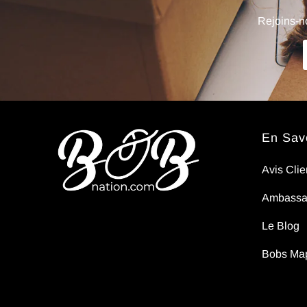
sens
Rejoins-no
pas..
En Savo
Avis Clie
Ambassa
Le Blog
Bobs Ma