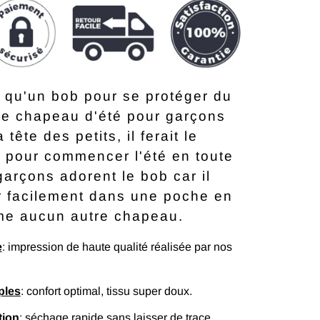
 qu'un bob pour se protéger du
 Ce chapeau d'été pour garçons
 tête des petits, il ferait le
t pour commencer l'été en toute
garçons adorent le bob car il
r facilement dans une poche en
me aucun autre chapeau.
e
: impression de haute qualité réalisée par nos
ples
: confort optimal, tissu super doux.
tion
: séchage rapide sans laisser de trace.