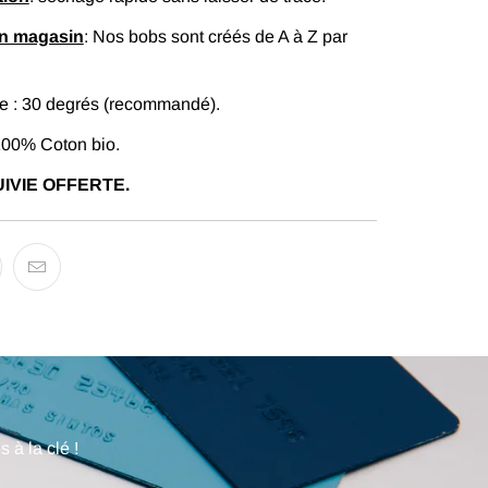
en magasin
: Nos bobs sont créés de A à Z par
 : 30 degrés (recommandé).
100% Coton bio.
IVIE OFFERTE.
 à la clé !