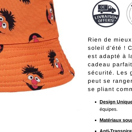
Rien de mieux
soleil d'été !
est adapté à la
cadeau parfai
sécurité. Les 
peut se range
se pliant com
Design Uniqu
équipes.
Matériaux sou
Anti-Transpira