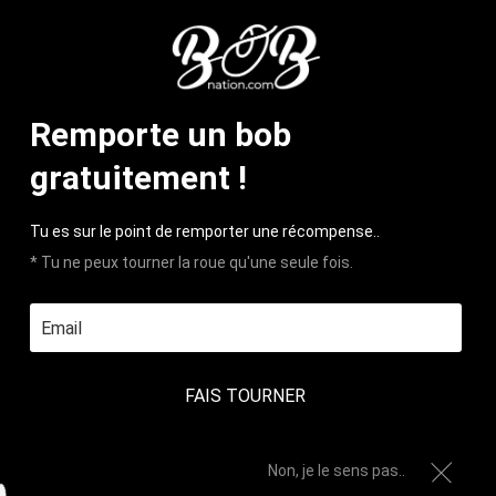
LIVRAISON SUIVIE 100% OFFERTE
Menu
0
Remporte un bob
ACCUEIL
/
PRODUITS
/
BOB MONSTRE DE LA NUIT
gratuitement !
Tu es sur le point de remporter une récompense..
* Tu ne peux tourner la roue qu'une seule fois.
FAIS TOURNER
Non, je le sens pas..