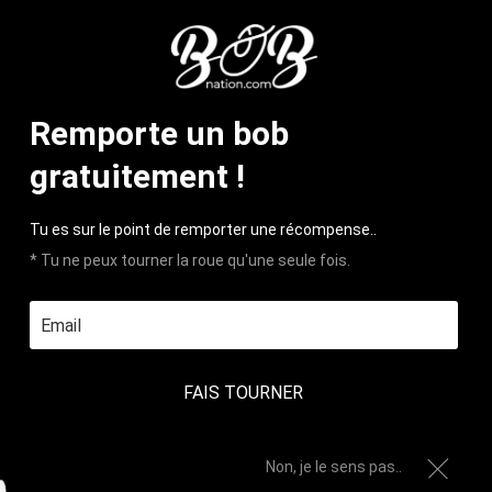
LIVRAISON SUIVIE 100% OFFERTE
Menu
0
Remporte un bob
ACCUEIL
/
PRODUITS
/
CHAPEAU POUR CHAT TEMPLE JAPONAIS
gratuitement !
Tu es sur le point de remporter une récompense..
* Tu ne peux tourner la roue qu'une seule fois.
FAIS TOURNER
Non, je le sens pas..