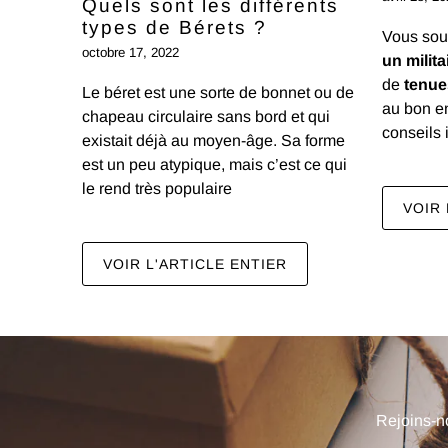
Quels sont les différents
types de Bérets ?
Vous sou
Tu
octobre 17, 2022
es
un milita
sur
de
tenue
Le béret est une sorte de bonnet ou de
le
au bon e
point
chapeau circulaire sans bord et qui
de
conseils i
existait déjà au moyen-âge. Sa forme
remporter
est un peu atypique, mais c’est ce qui
une
récompense..
le rend très populaire
n
VOIR 
*
Presque
Tu
t
t
ne
1
5
%
d
r
é
d
u
c
ti
b
e
u
U
n
B
o
O
f
f
e
r
Pas
de
chance
aujourd'hui
d
o
!
1
0
e
é
d
u
c
t
i
o
VOIR L'ARTICLE ENTIER
peux
n
P
r
o
c
h
a
i
n
e
o
i
e
o
e
d
%
f
s
3
0
%
e
é
d
u
c
t
i
o
2
5
%
e
é
d
u
c
t
!
tourner
d
la
r
n
roue
qu'une
seule
fois.
Rejoins-no