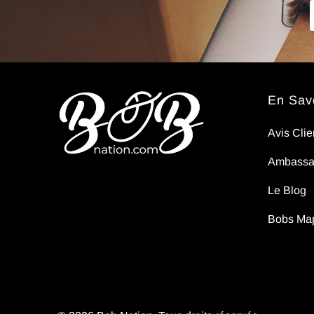
FAIS
TOURNER
Non,
En Savo
je le
Avis Clie
sens
Ambassa
pas..
Le Blog
Bobs Ma